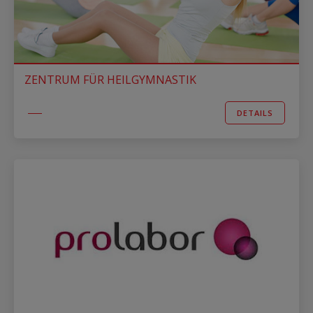
ZENTRUM FÜR HEILGYMNASTIK
DETAILS